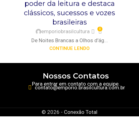
poder da leitura e destaca
SOCIEDADE
,
SOCIOLOGIA
,
TURISMO
clássicos, sucessos e vozes
brasileiras
0
emporiobrasilcultura
De Noites Brancas a Olhos d’ág...
CONTINUE LENDO
Nossos Contatos
Para entrar em contato com a equipe.
contato@emporio.brasilcultura.com.br
© 2026 -
Conexão Total