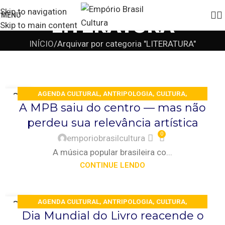
Skip to navigation
MENU
LITERATURA
Skip to main content
INÍCIO
Arquivar por categoria "LITERATURA"
AGENDA CULTURAL
,
ANTRIPOLOGIA
,
CULTURA
,
07
A MPB saiu do centro — mas não
MAIO
DESTAQUES
,
HISTÓRIA
,
LITERATURA
,
MÚSICA
,
perdeu sua relevância artística
SOCIEDADE
,
SOCIOLOGIA
,
TURISMO
0
emporiobrasilcultura
A música popular brasileira co...
CONTINUE LENDO
AGENDA CULTURAL
,
ANTRIPOLOGIA
,
CULTURA
,
07
Dia Mundial do Livro reacende o
MAIO
DESTAQUES
,
HISTÓRIA
,
LITERATURA
,
MÚSICA
,